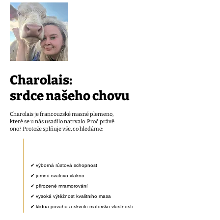
Charolais:
srdce našeho chovu
Charolais je francouzské masné plemeno,
které se u nás usadilo natrvalo. Proč právě
ono? Protože splňuje vše, co hledáme:​
✔ výborná růstová schopnost
✔ jemné svalové vlákno
✔ přirozené mramorování
✔ vysoká výtěžnost kvalitního masa
✔ klidná povaha a skvělé mateřské vlastnosti