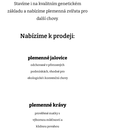
Stavíme i na kvalitním genetickém
základu a nabízíme plemenná zvířata pro
další chovy.
Nabízíme k prodeji:
plemenné jalovice
odchované v přirozených
podmínkách, vhodné pro
ekologické i konvenční chovy
plemenné krávy
prověřené matky s
výbornou mléčností a
klidnou povahou