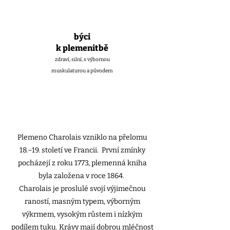
býci
k plemenitbě
zdraví, silní, s výbornou
muskulaturou a původem
Plemeno Charolais vzniklo na přelomu
18.–19. století ve Francii. První zmínky
pocházejí z roku 1773, plemenná kniha
byla založena v roce 1864.
Charolais je proslulé svojí výjimečnou
raností, masným typem, výborným
výkrmem, vysokým růstem i nízkým
podílem tuku. Krávy mají dobrou mléčnost